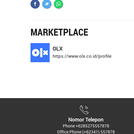
MARKETPLACE
OLX
https://www.olx.co.id/profile
Nomor Telepon
Phone
+6285275557878
Office Phone
(+62341) 557878