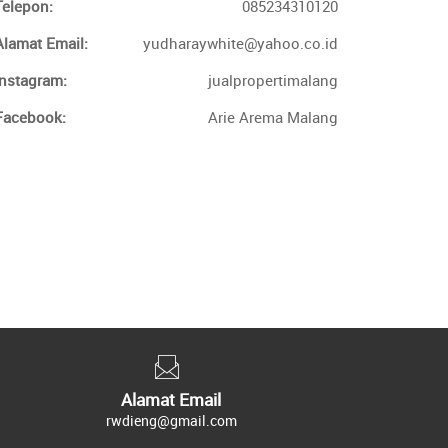
Telepon:
085234310120
Alamat Email:
yudharaywhite@yahoo.co.id
Instagram:
jualpropertimalang
Facebook:
Arie Arema Malang
Alamat Email
rwdieng@gmail.com