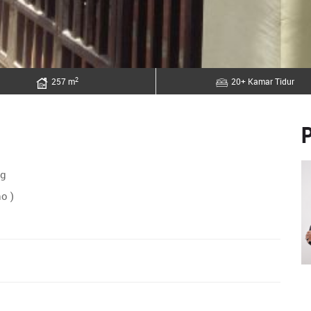
2
257 m
20+ Kamar Tidur
ng
o )